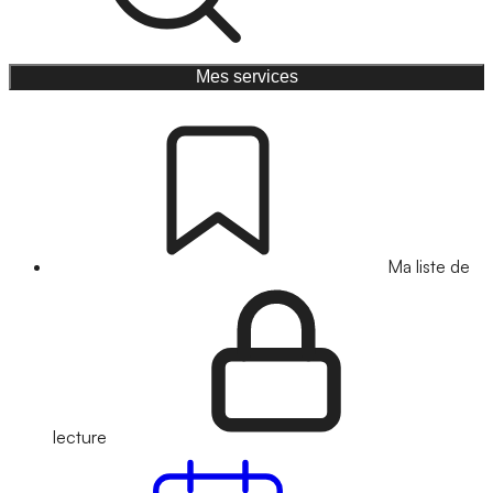
Mes services
Ma liste de
lecture