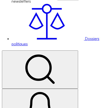
newsletters
Dossiers
politiques