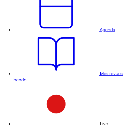
Agenda
Mes revues
hebdo
Live