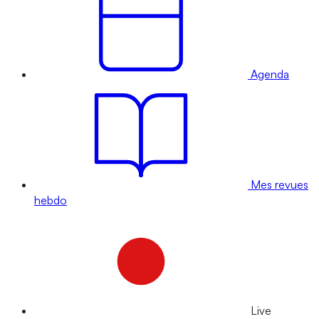
Agenda
Mes revues
hebdo
Live