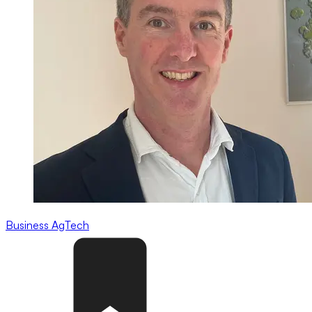
Business
AgTech