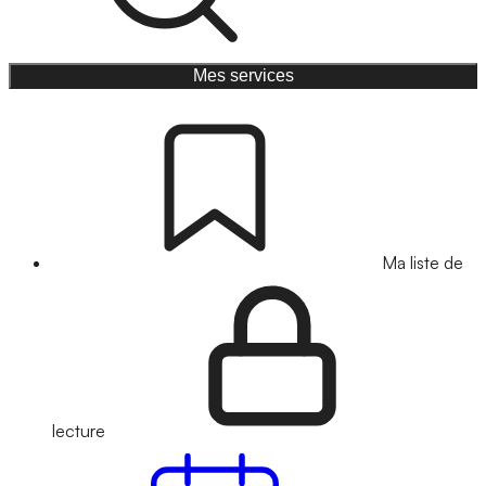
Mes services
Ma liste de
lecture