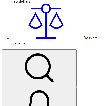
newsletters
Dossiers
politiques