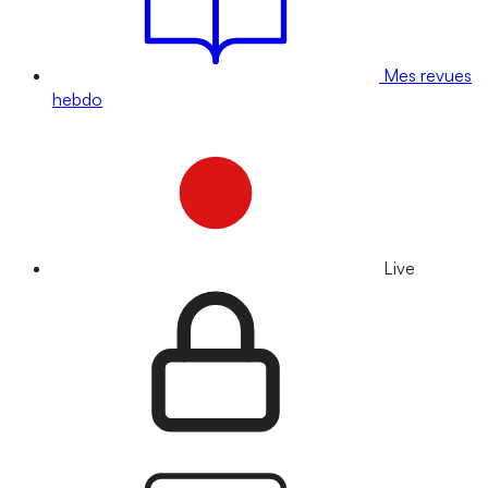
Mes revues
hebdo
Live