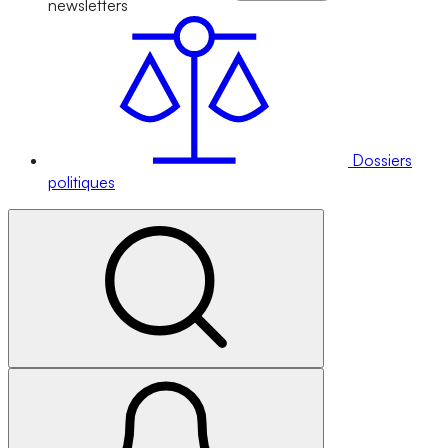
newsletters
Dossiers
politiques