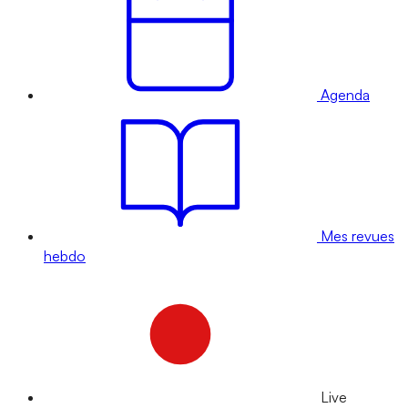
Agenda
Mes revues
hebdo
Live