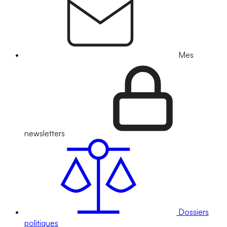
Mes
newsletters
Dossiers
politiques