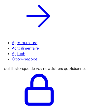
Agrofourniture
Agroalimentaire
AgTech
Coop-négoce
Tout l'historique de vos newsletters quotidiennes