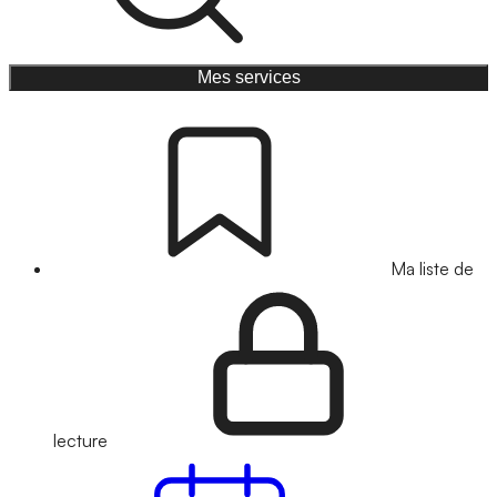
Mes services
Ma liste de
lecture