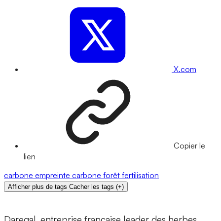
X.com
Copier le
lien
carbone
empreinte carbone
forêt
fertilisation
Afficher plus de tags
Cacher les tags
(
+
)
Daregal, entreprise française leader des herbes