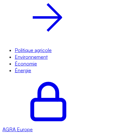
Politique agricole
Environnement
Économie
Énergie
AGRA
Europe