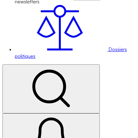
newsletters
Dossiers
politiques