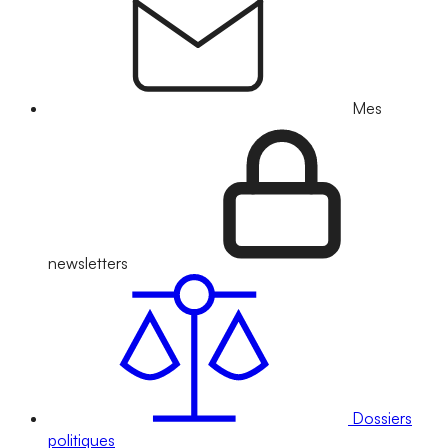
Mes
newsletters
Dossiers
politiques