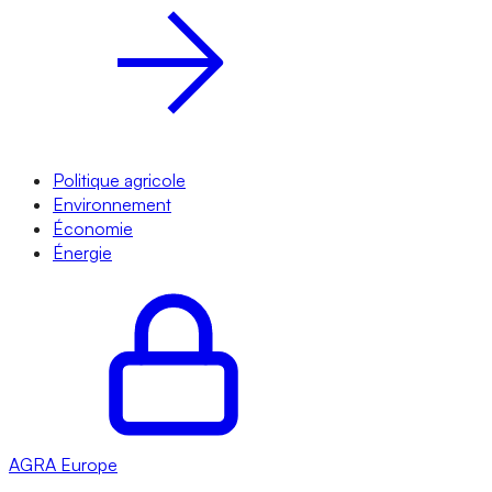
Politique agricole
Environnement
Économie
Énergie
AGRA
Europe