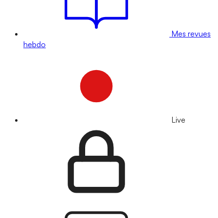
Mes revues
hebdo
Live