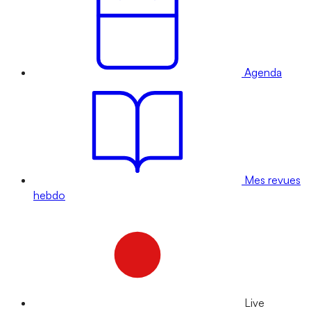
Agenda
Mes revues
hebdo
Live