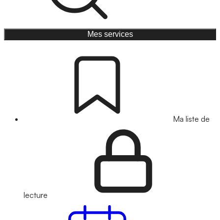
Mes services
Ma liste de
lecture