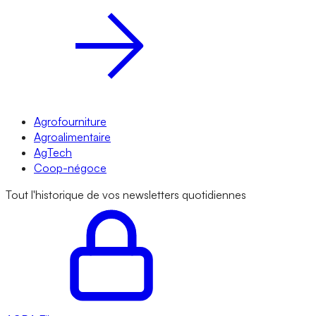
Agrofourniture
Agroalimentaire
AgTech
Coop-négoce
Tout l'historique de vos newsletters quotidiennes