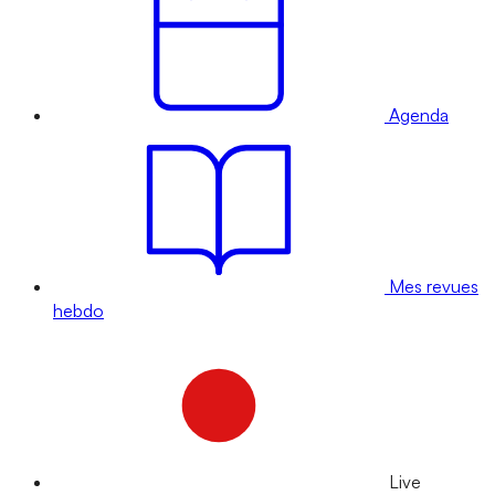
Agenda
Mes revues
hebdo
Live