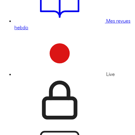
Mes revues
hebdo
Live