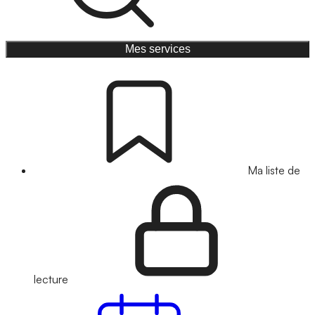
Mes services
Ma liste de
lecture