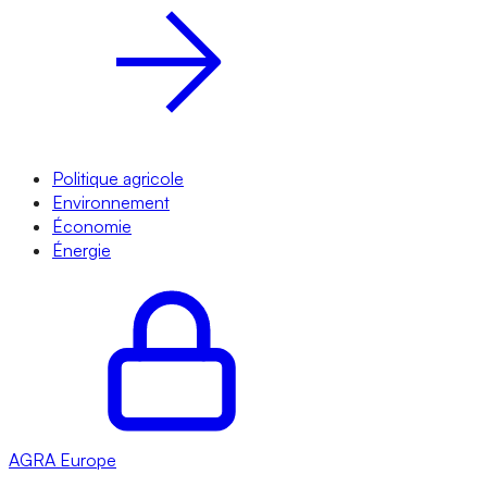
Politique agricole
Environnement
Économie
Énergie
AGRA
Europe