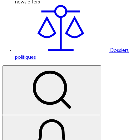
newsletters
Dossiers
politiques