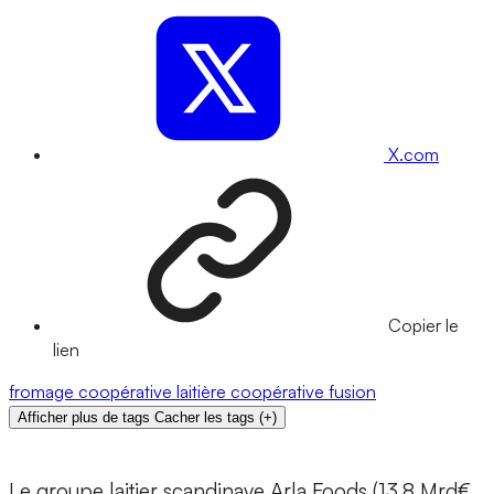
X.com
Copier le
lien
fromage
coopérative laitière
coopérative
fusion
Afficher plus de tags
Cacher les tags
(
+
)
Le groupe laitier scandinave Arla Foods (13,8 Mrd€