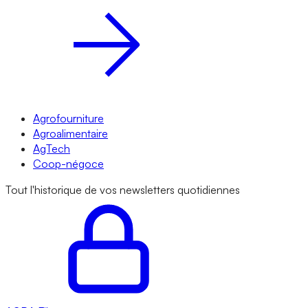
Agrofourniture
Agroalimentaire
AgTech
Coop-négoce
Tout l'historique de vos newsletters quotidiennes