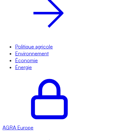
Politique agricole
Environnement
Économie
Énergie
AGRA
Europe