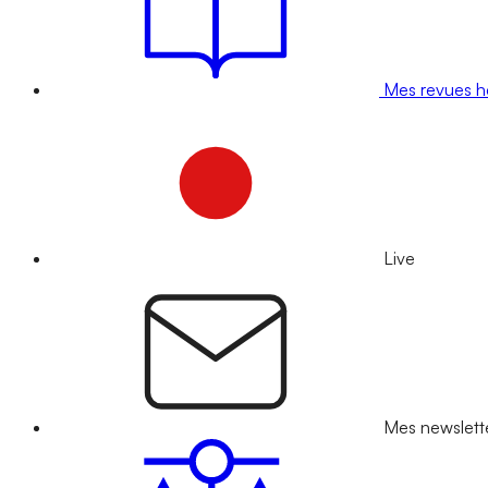
Mes revues 
Live
Mes newslett