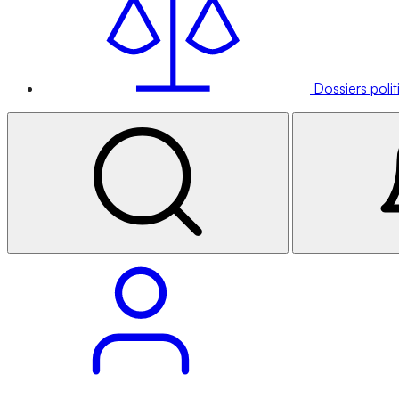
Dossiers poli