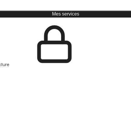
Mes services
cture