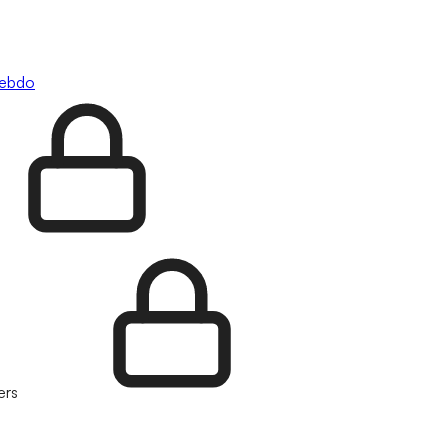
hebdo
ers