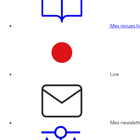
Mes revues 
Live
Mes newslett