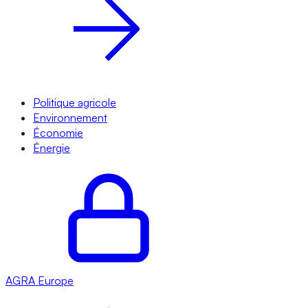
Politique agricole
Environnement
Économie
Énergie
AGRA
Europe