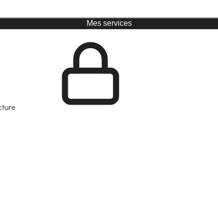
Mes services
cture