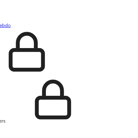
hebdo
ers