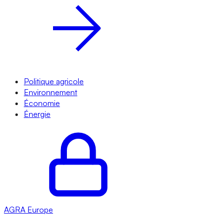
Politique agricole
Environnement
Économie
Énergie
AGRA
Europe