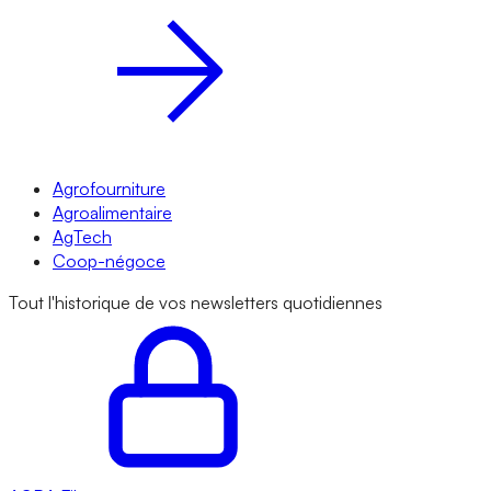
Agrofourniture
Agroalimentaire
AgTech
Coop-négoce
Tout l'historique de vos newsletters quotidiennes