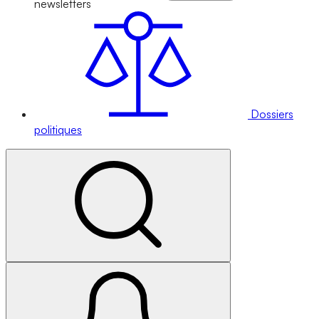
newsletters
Dossiers
politiques