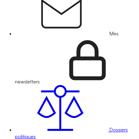
Mes
newsletters
Dossiers
politiques