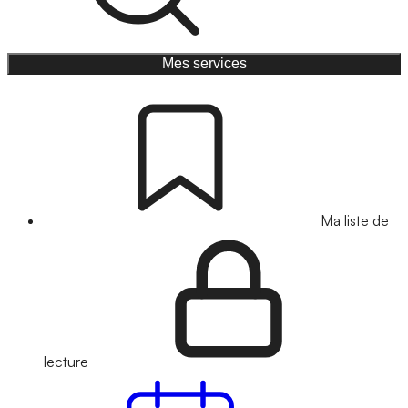
Mes services
Ma liste de
lecture