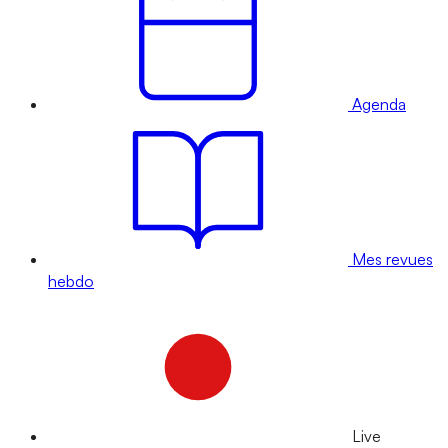
Agenda
Mes revues
hebdo
Live