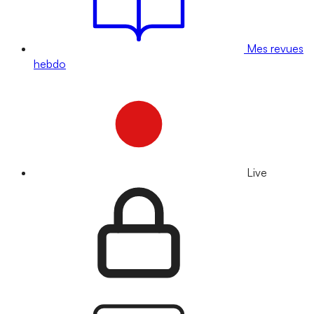
Mes revues
hebdo
Live