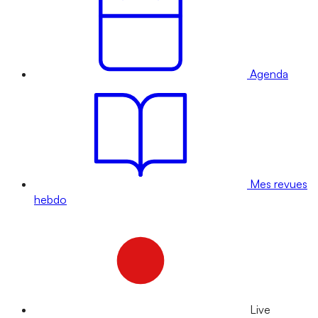
Agenda
Mes revues
hebdo
Live