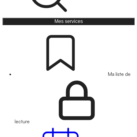
Mes services
Ma liste de
lecture