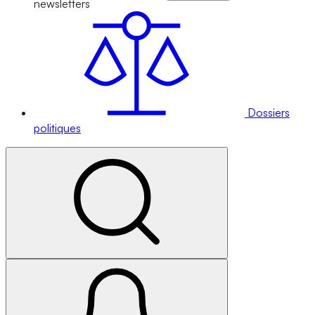
newsletters
Dossiers
politiques