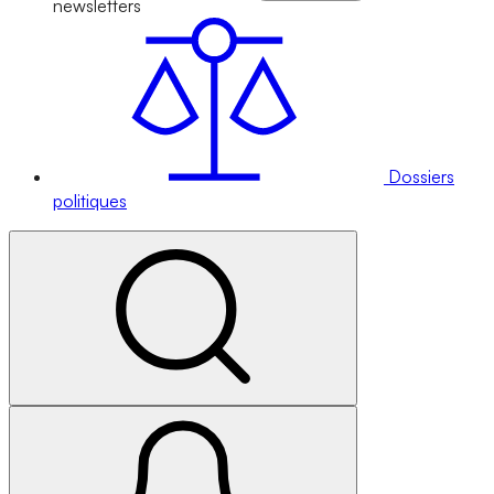
newsletters
Dossiers
politiques