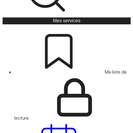
Mes services
Ma liste de
lecture