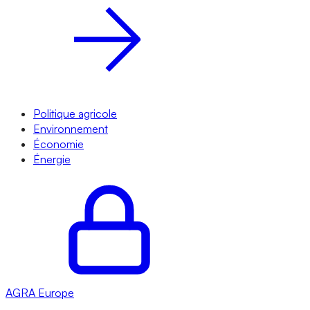
Politique agricole
Environnement
Économie
Énergie
AGRA
Europe