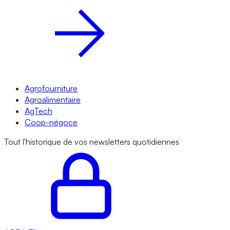
Agrofourniture
Agroalimentaire
AgTech
Coop-négoce
Tout l'historique de vos newsletters quotidiennes