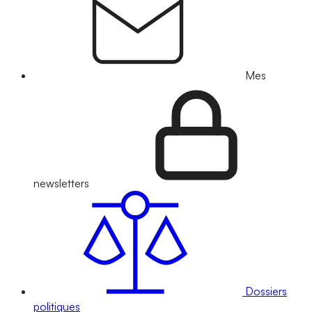
Mes
newsletters
Dossiers
politiques