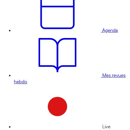
Agenda
Mes revues
hebdo
Live