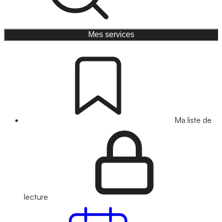
Mes services
Ma liste de
lecture