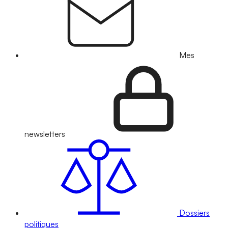
Mes
newsletters
Dossiers
politiques