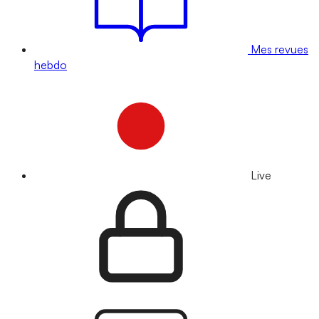
Mes revues
hebdo
Live