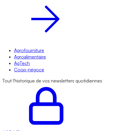
Agrofourniture
Agroalimentaire
AgTech
Coop-négoce
Tout l'historique de vos newsletters quotidiennes