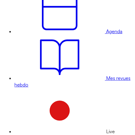
Agenda
Mes revues
hebdo
Live