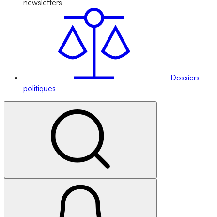
newsletters
Dossiers
politiques