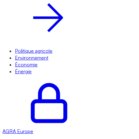
Politique agricole
Environnement
Économie
Énergie
AGRA
Europe