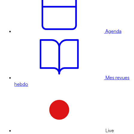
Agenda
Mes revues
hebdo
Live