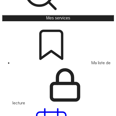
Mes services
Ma liste de
lecture