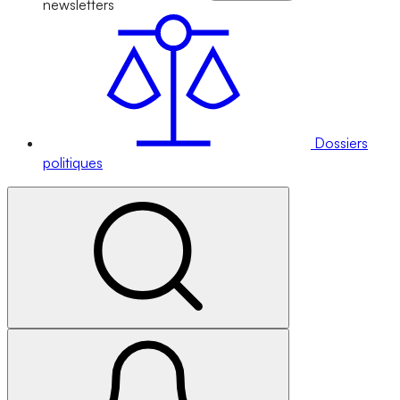
newsletters
Dossiers
politiques