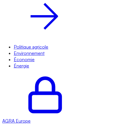
Politique agricole
Environnement
Économie
Énergie
AGRA
Europe