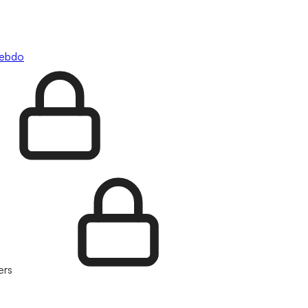
hebdo
ers