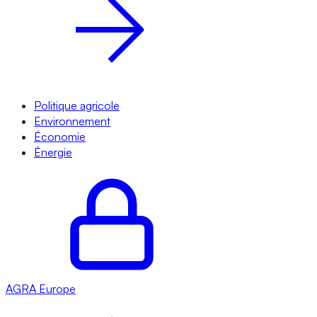
Politique agricole
Environnement
Économie
Énergie
AGRA
Europe