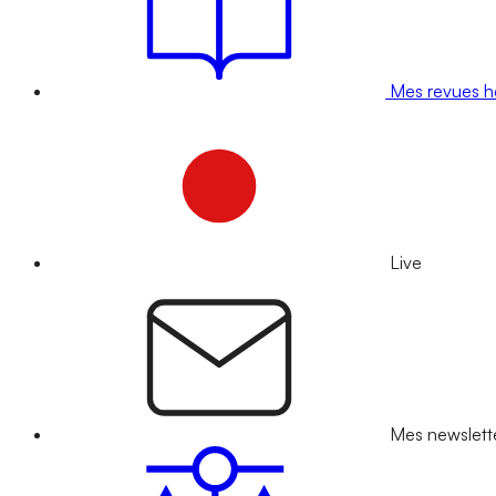
Mes revues 
Live
Mes newslett