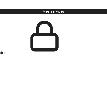
Mes services
cture