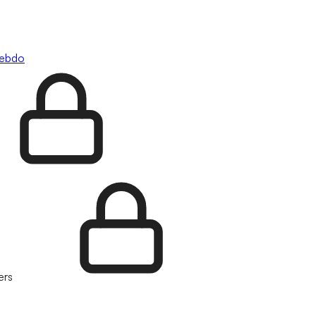
hebdo
ers