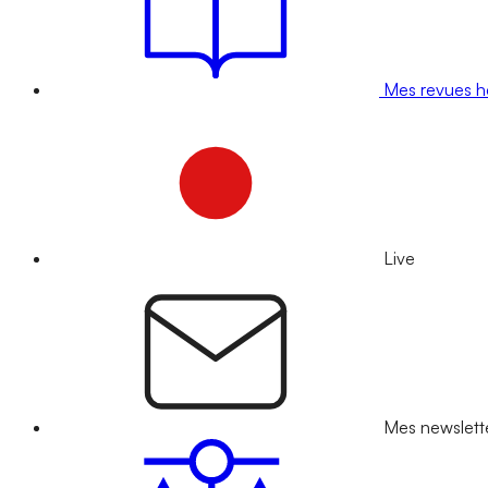
Mes revues 
Live
Mes newslett