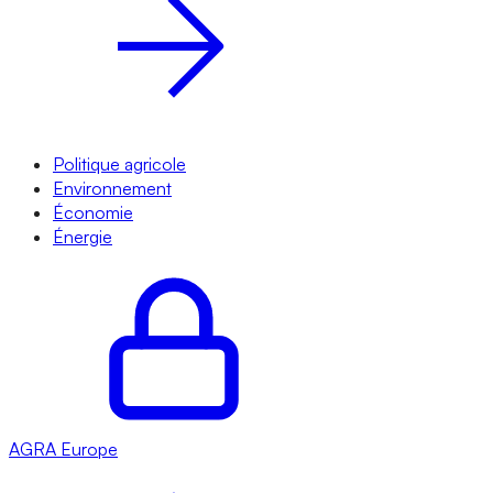
Politique agricole
Environnement
Économie
Énergie
AGRA
Europe