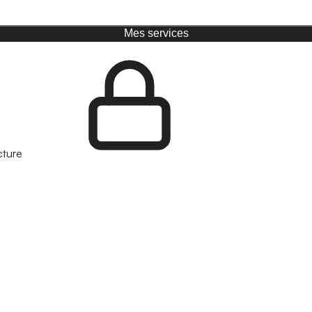
Mes services
cture