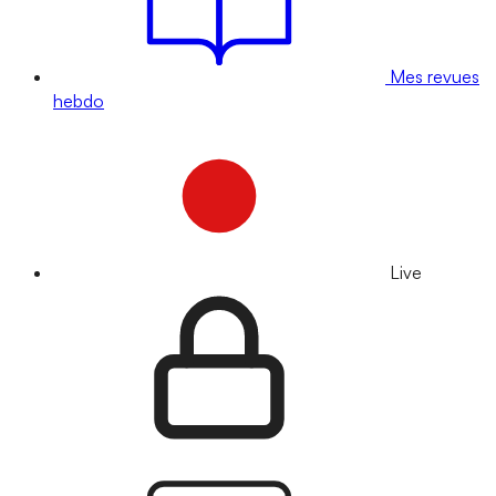
Mes revues
hebdo
Live