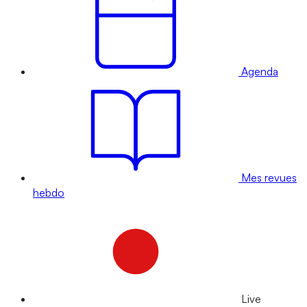
Agenda
Mes revues
hebdo
Live