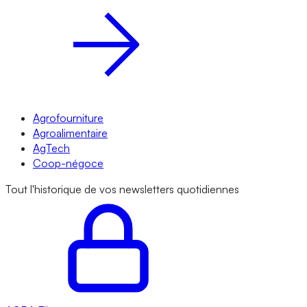
Agrofourniture
Agroalimentaire
AgTech
Coop-négoce
Tout l'historique de vos newsletters quotidiennes