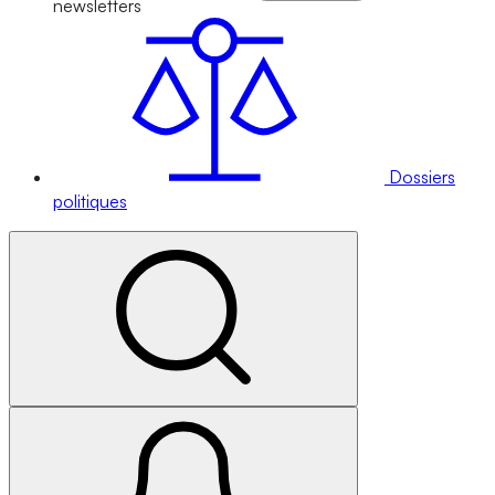
newsletters
Dossiers
politiques