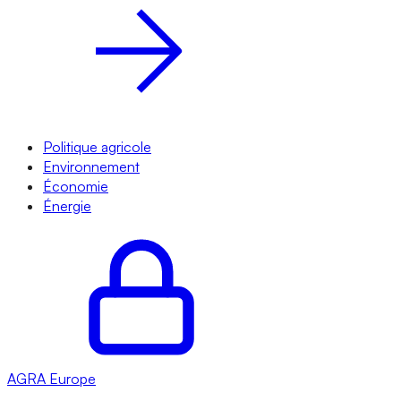
Politique agricole
Environnement
Économie
Énergie
AGRA
Europe