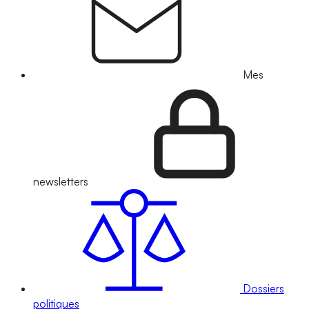
Mes
newsletters
Dossiers
politiques