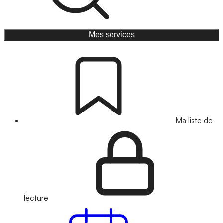
Mes services
Ma liste de
lecture