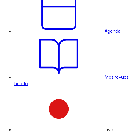
Agenda
Mes revues
hebdo
Live