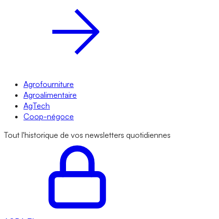
Agrofourniture
Agroalimentaire
AgTech
Coop-négoce
Tout l'historique de vos newsletters quotidiennes