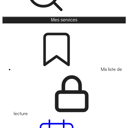
Mes services
Ma liste de
lecture