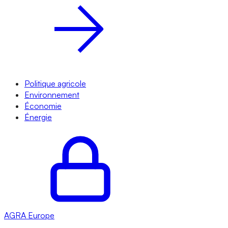
Politique agricole
Environnement
Économie
Énergie
AGRA
Europe