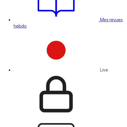
Mes revues
hebdo
Live