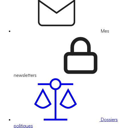
Mes
newsletters
Dossiers
politiques