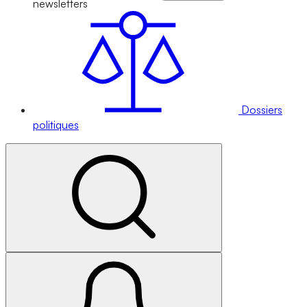
newsletters
Dossiers
politiques