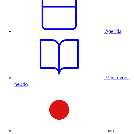
Agenda
Mes revues
hebdo
Live