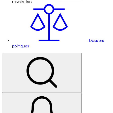
newsletters
Dossiers
politiques