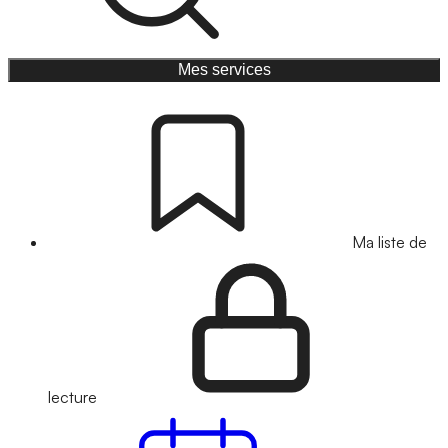
Mes services
Ma liste de
lecture