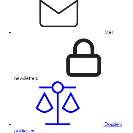
Mes
newsletters
Dossiers
politiques