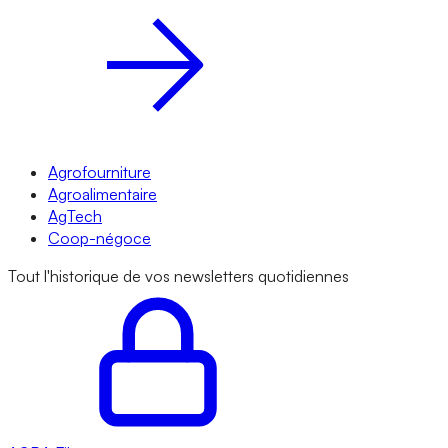
Agrofourniture
Agroalimentaire
AgTech
Coop-négoce
Tout l'historique de vos newsletters quotidiennes