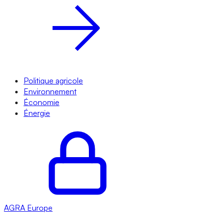
Politique agricole
Environnement
Économie
Énergie
AGRA
Europe