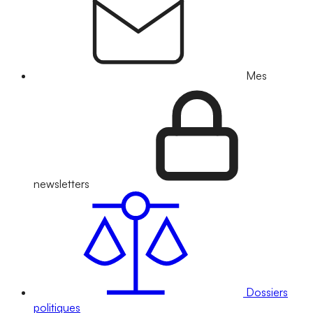
Mes
newsletters
Dossiers
politiques