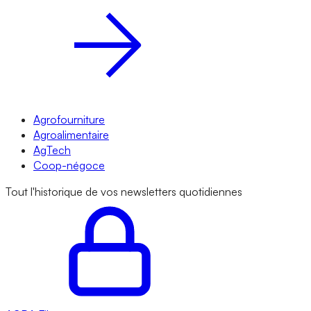
Agrofourniture
Agroalimentaire
AgTech
Coop-négoce
Tout l'historique de vos newsletters quotidiennes