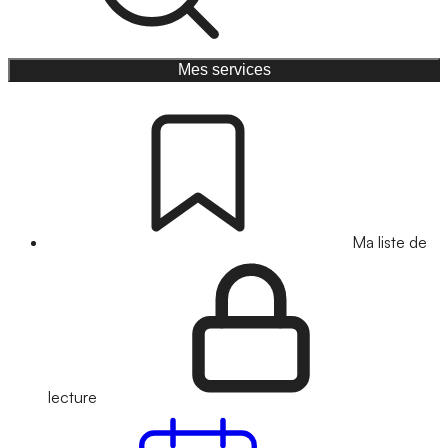
Mes services
Ma liste de
lecture