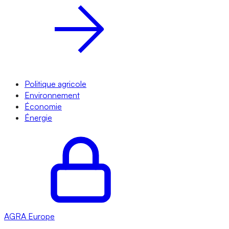
Politique agricole
Environnement
Économie
Énergie
AGRA
Europe