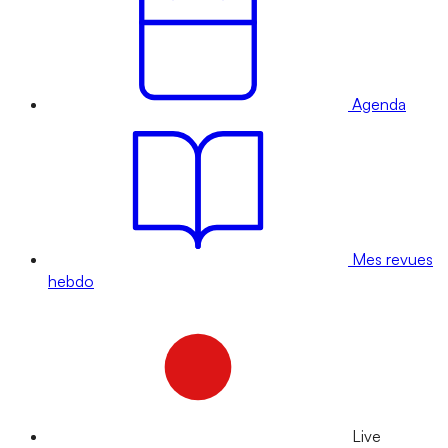
Agenda
Mes revues
hebdo
Live