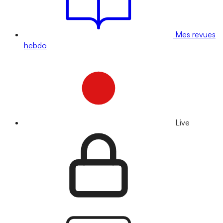
Mes revues
hebdo
Live