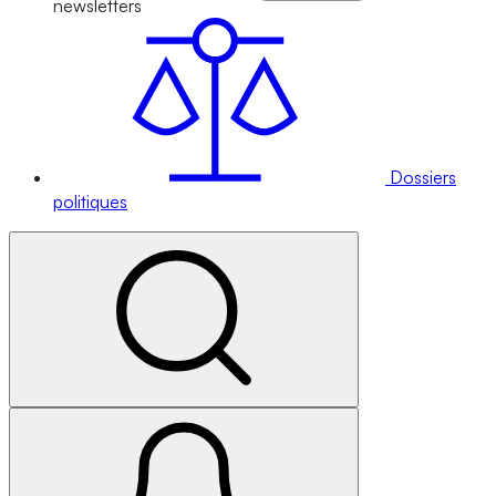
newsletters
Dossiers
politiques