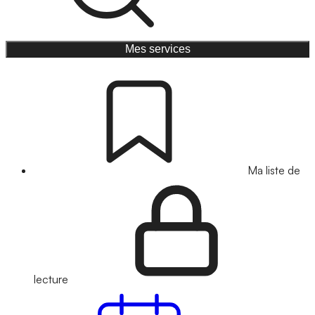
Mes services
Ma liste de
lecture