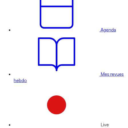
Agenda
Mes revues
hebdo
Live