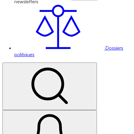
newsletters
Dossiers
politiques