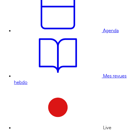
Agenda
Mes revues
hebdo
Live