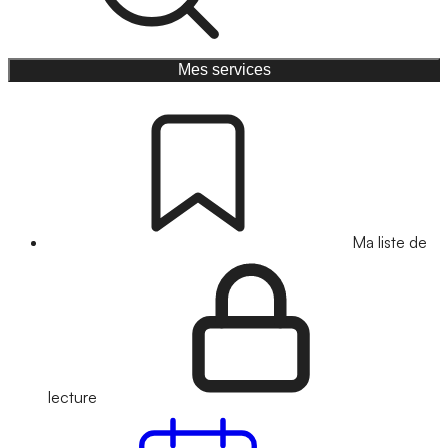
Mes services
Ma liste de
lecture