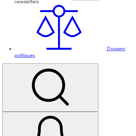
newsletters
Dossiers
politiques