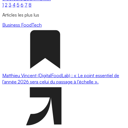
1
2
3
4
5
6
7
8
Articles les plus lus
Business
FoodTech
Matthieu Vincent (DigitalFoodLab) : « Le point essentiel de
l’année 2026 sera celui du passage à l’échelle ».