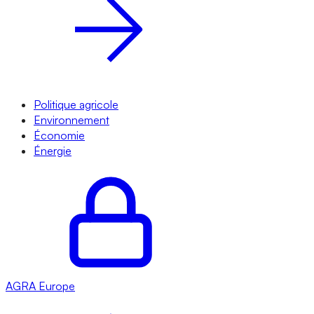
Politique agricole
Environnement
Économie
Énergie
AGRA
Europe