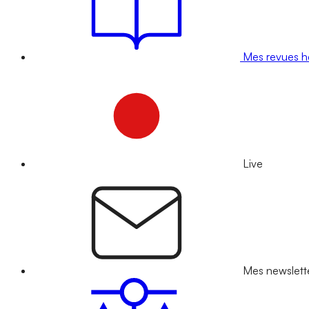
Mes revues 
Live
Mes newslett