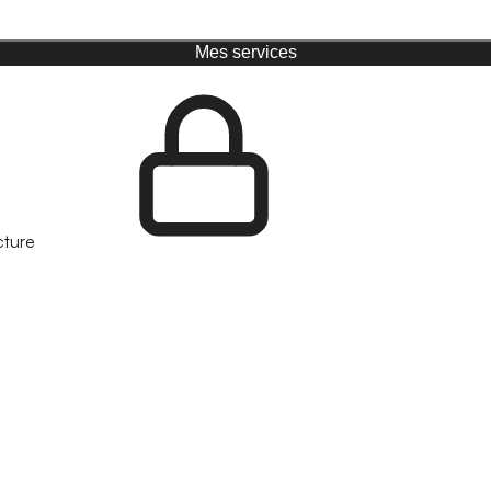
Mes services
cture