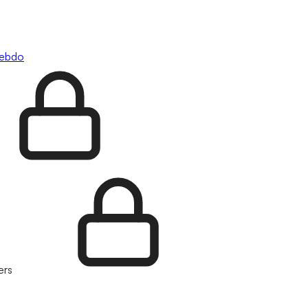
hebdo
ers