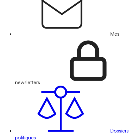
Mes
newsletters
Dossiers
politiques