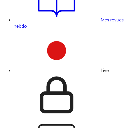
Mes revues
hebdo
Live