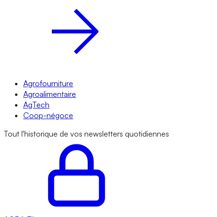
Agrofourniture
Agroalimentaire
AgTech
Coop-négoce
Tout l'historique de vos newsletters quotidiennes