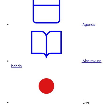
Agenda
Mes revues
hebdo
Live