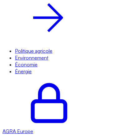
Politique agricole
Environnement
Économie
Énergie
AGRA
Europe