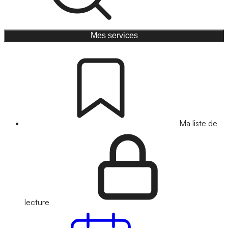
Mes services
Ma liste de
lecture