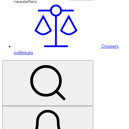
newsletters
Dossiers
politiques