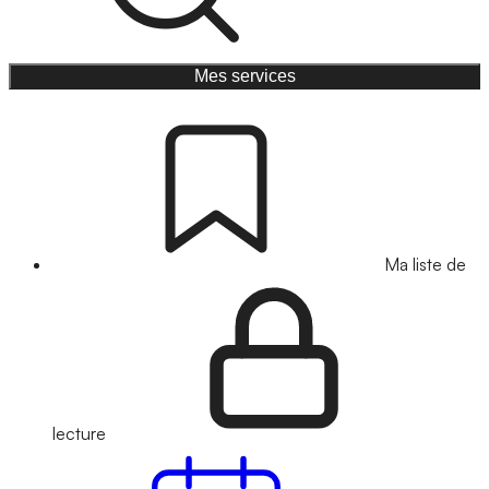
Mes services
Ma liste de
lecture