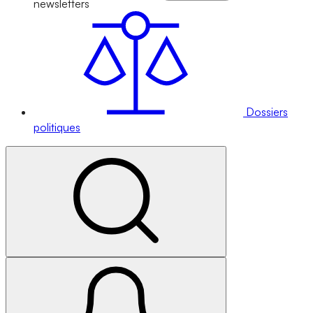
newsletters
Dossiers
politiques