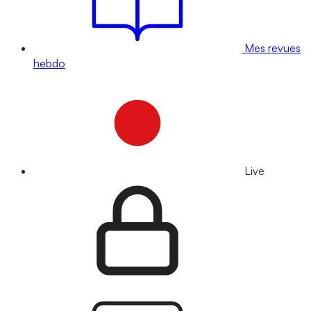
Mes revues
hebdo
Live