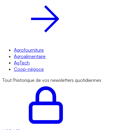
Agrofourniture
Agroalimentaire
AgTech
Coop-négoce
Tout l'historique de vos newsletters quotidiennes