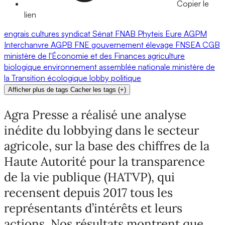
Copier le
lien
engrais
cultures
syndicat
Sénat
FNAB
Phyteis
Eure
AGPM
Interchanvre
AGPB
FNE
gouvernement
élevage
FNSEA
CGB
ministère de l'Économie et des Finances
agriculture
biologique
environnement
assemblée nationale
ministère de
la Transition écologique
lobby
politique
Afficher plus de tags
Cacher les tags
(
+
)
Agra Presse a réalisé une analyse
inédite du lobbying dans le secteur
agricole, sur la base des chiffres de la
Haute Autorité pour la transparence
de la vie publique (HATVP), qui
recensent depuis 2017 tous les
représentants d’intérêts et leurs
actions. Nos résultats montrent que