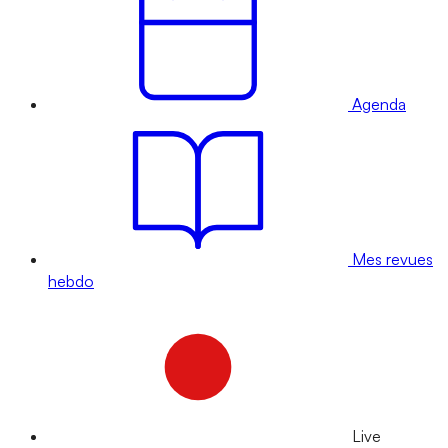
Agenda
Mes revues
hebdo
Live