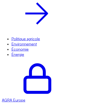
Politique agricole
Environnement
Économie
Énergie
AGRA
Europe