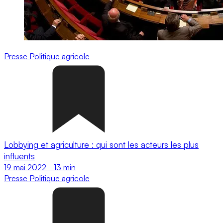
Presse
Politique agricole
Lobbying et agriculture : qui sont les acteurs les plus
influents
19 mai 2022
-
13 min
Presse
Politique agricole