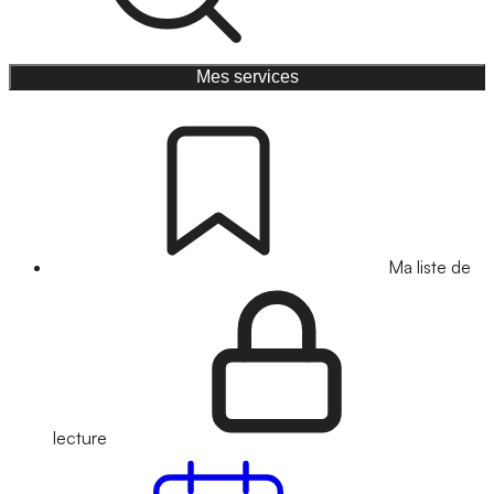
Mes services
Ma liste de
lecture