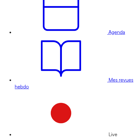
Agenda
Mes revues
hebdo
Live