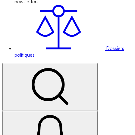
newsletters
Dossiers
politiques