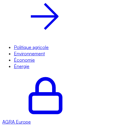
Politique agricole
Environnement
Économie
Énergie
AGRA
Europe