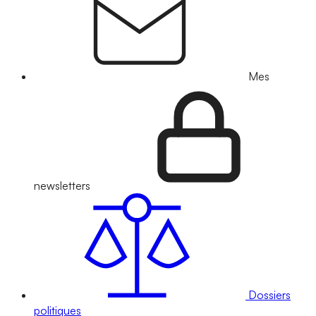
Mes
newsletters
Dossiers
politiques