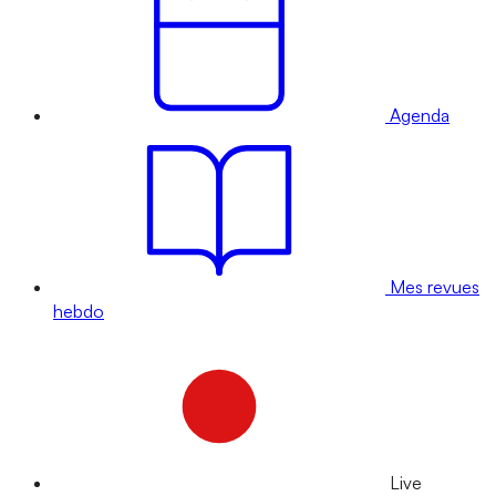
Agenda
Mes revues
hebdo
Live