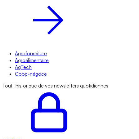
Agrofourniture
Agroalimentaire
AgTech
Coop-négoce
Tout l'historique de vos newsletters quotidiennes