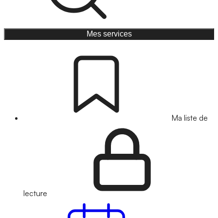
Mes services
Ma liste de
lecture