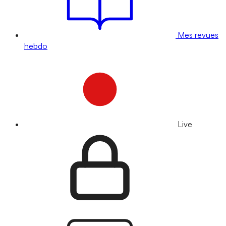
Mes revues
hebdo
Live