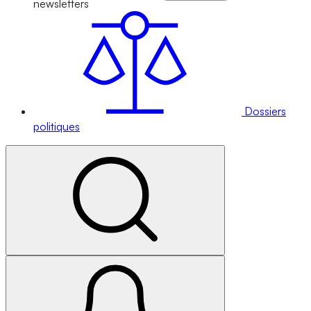
newsletters
Dossiers
politiques