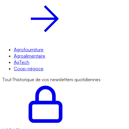
Agrofourniture
Agroalimentaire
AgTech
Coop-négoce
Tout l'historique de vos newsletters quotidiennes