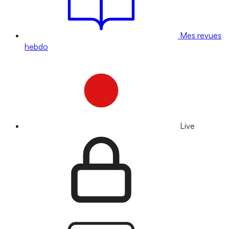
Mes revues
hebdo
Live