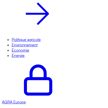
Politique agricole
Environnement
Économie
Énergie
AGRA
Europe