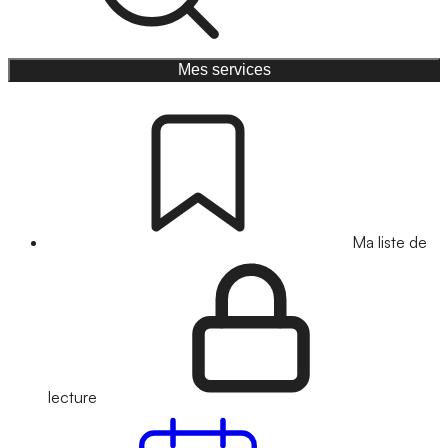
Mes services
Ma liste de
lecture