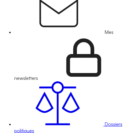
Mes
newsletters
Dossiers
politiques