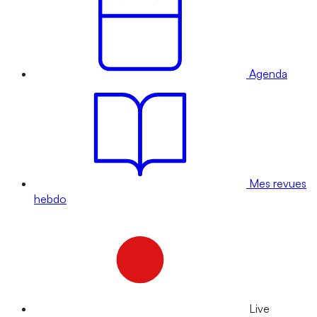
Agenda
Mes revues
hebdo
Live