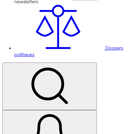
newsletters
Dossiers
politiques