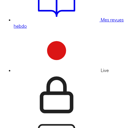
Mes revues
hebdo
Live