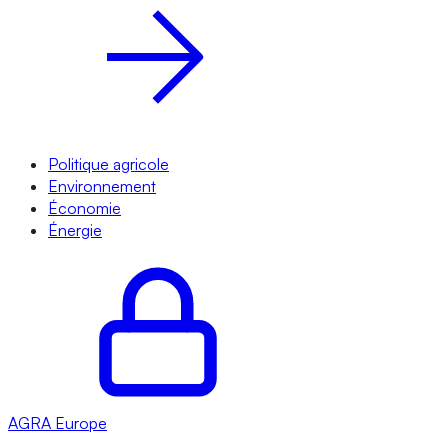
Politique agricole
Environnement
Économie
Énergie
AGRA
Europe