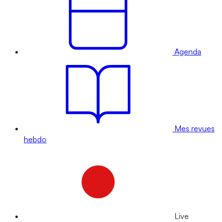
Agenda
Mes revues
hebdo
Live