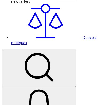
newsletters
Dossiers
politiques