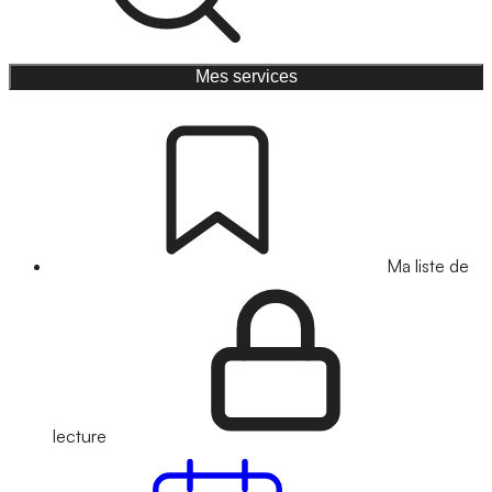
Mes services
Ma liste de
lecture