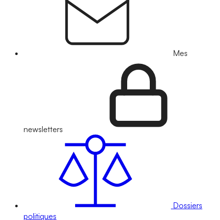
Mes
newsletters
Dossiers
politiques