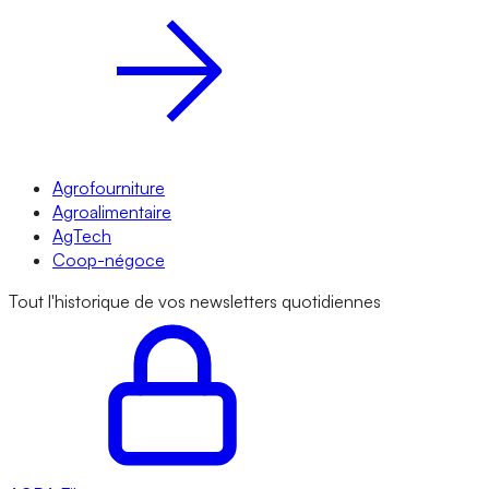
Agrofourniture
Agroalimentaire
AgTech
Coop-négoce
Tout l'historique de vos newsletters quotidiennes