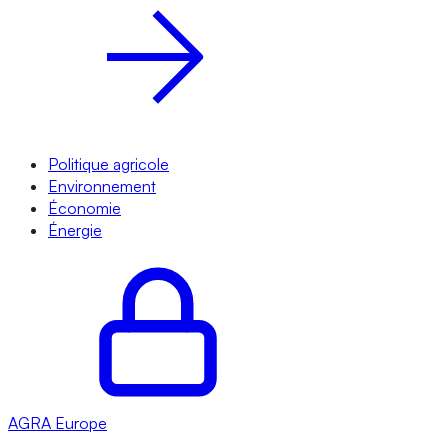
Politique agricole
Environnement
Économie
Énergie
AGRA
Europe