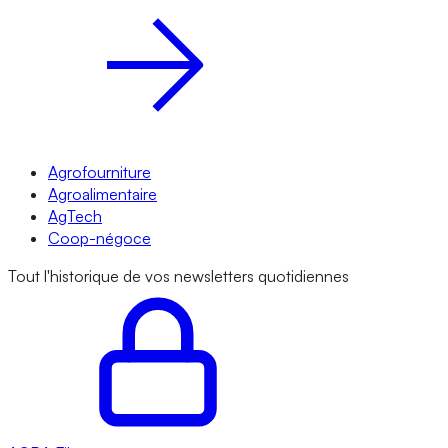
Agrofourniture
Agroalimentaire
AgTech
Coop-négoce
Tout l'historique de vos newsletters quotidiennes