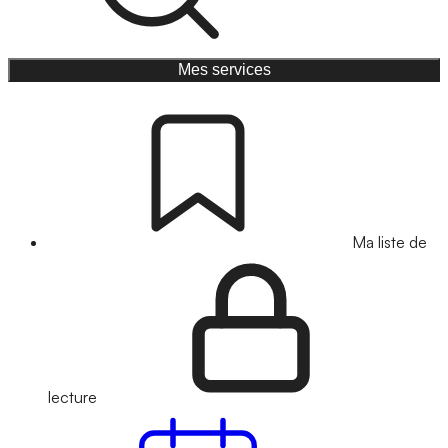
Mes services
Ma liste de
lecture