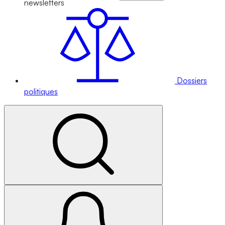
newsletters
Dossiers
politiques