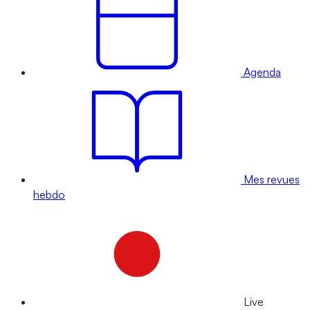
Agenda
Mes revues
hebdo
Live