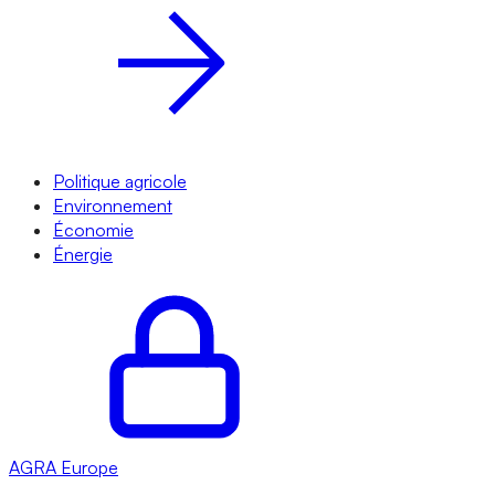
Politique agricole
Environnement
Économie
Énergie
AGRA
Europe