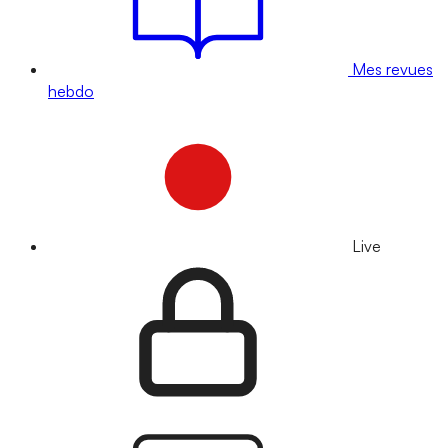
Mes revues
hebdo
Live