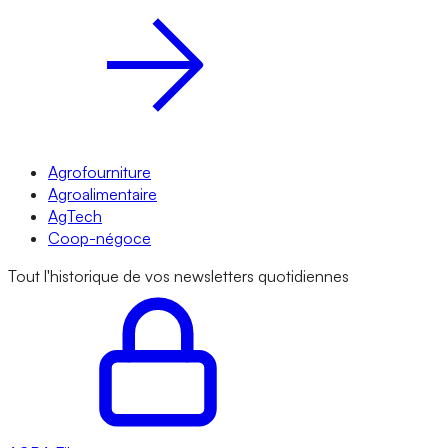
Agrofourniture
Agroalimentaire
AgTech
Coop-négoce
Tout l'historique de vos newsletters quotidiennes