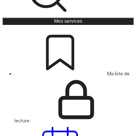
Mes services
Ma liste de
lecture