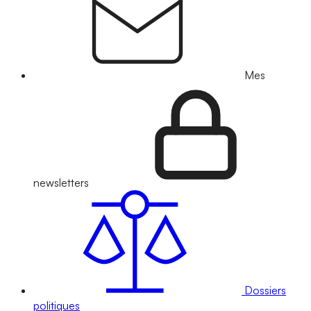
Mes
newsletters
Dossiers
politiques