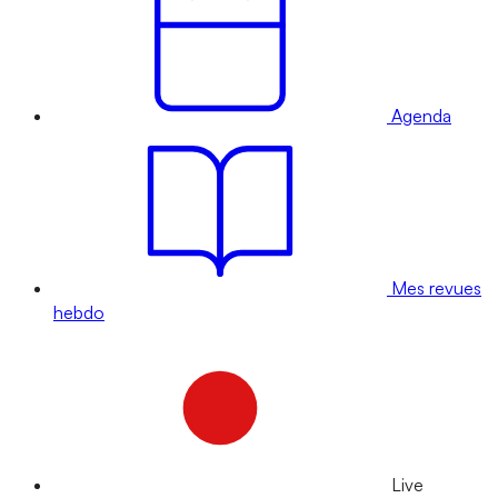
Agenda
Mes revues
hebdo
Live