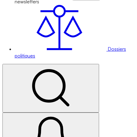
newsletters
Dossiers
politiques