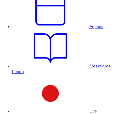
Agenda
Mes revues
hebdo
Live