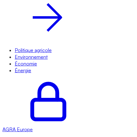
Politique agricole
Environnement
Économie
Énergie
AGRA
Europe