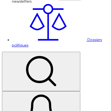
newsletters
Dossiers
politiques