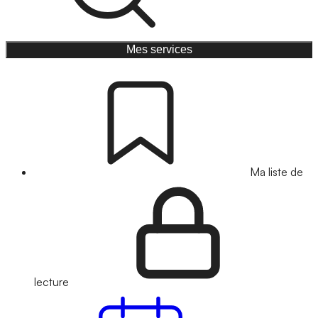
Mes services
Ma liste de
lecture