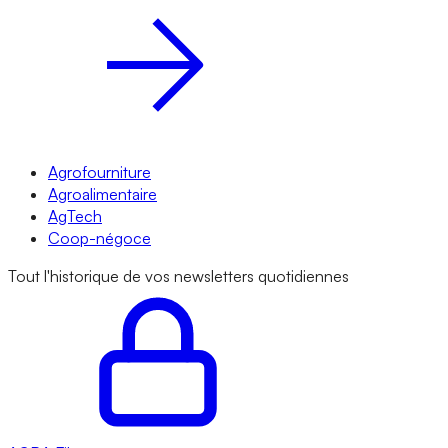
Agrofourniture
Agroalimentaire
AgTech
Coop-négoce
Tout l'historique de vos newsletters quotidiennes