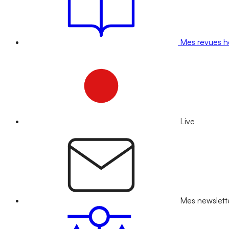
Mes revues 
Live
Mes newslett