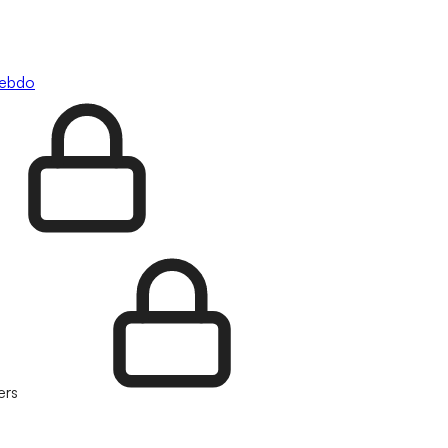
hebdo
ers