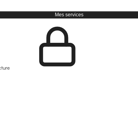
Mes services
cture