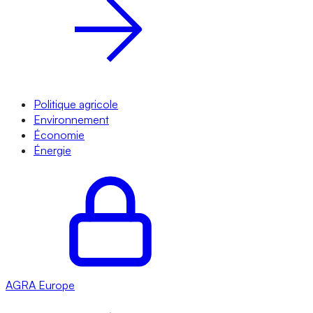
Politique agricole
Environnement
Économie
Énergie
AGRA
Europe