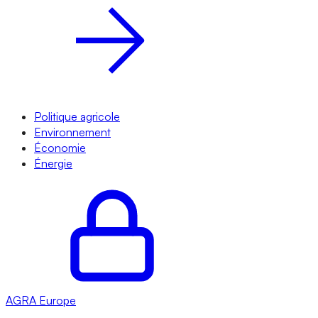
Politique agricole
Environnement
Économie
Énergie
AGRA
Europe