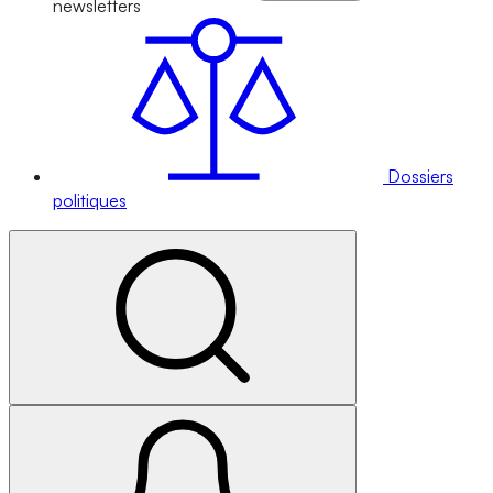
newsletters
Dossiers
politiques