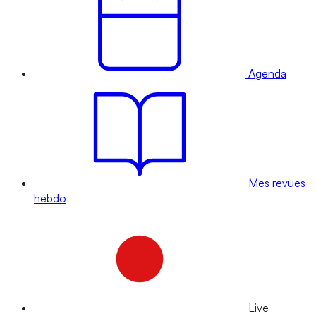
Agenda
Mes revues
hebdo
Live