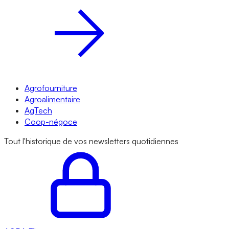
Agrofourniture
Agroalimentaire
AgTech
Coop-négoce
Tout l'historique de vos newsletters quotidiennes