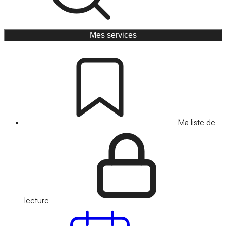
Mes services
Ma liste de
lecture