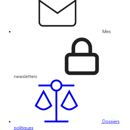
Mes
newsletters
Dossiers
politiques