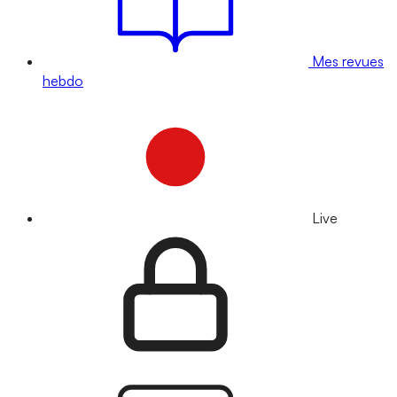
Mes revues
hebdo
Live