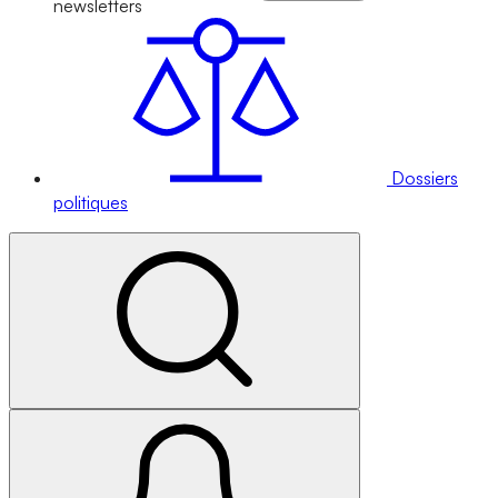
newsletters
Dossiers
politiques