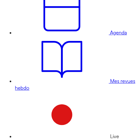
Agenda
Mes revues
hebdo
Live