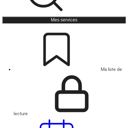
Mes services
Ma liste de
lecture