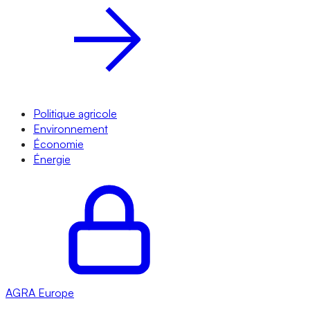
Politique agricole
Environnement
Économie
Énergie
AGRA
Europe