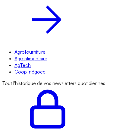
Agrofourniture
Agroalimentaire
AgTech
Coop-négoce
Tout l'historique de vos newsletters quotidiennes