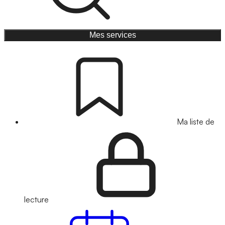
Mes services
Ma liste de
lecture