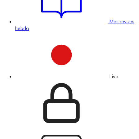
Mes revues
hebdo
Live