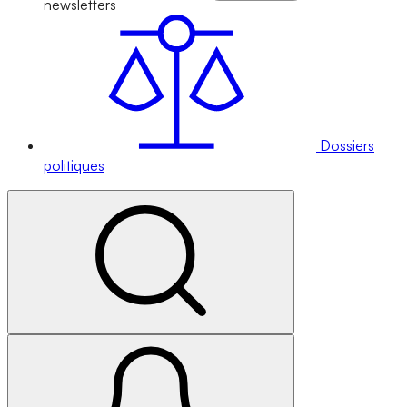
newsletters
Dossiers
politiques