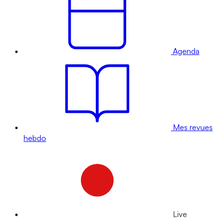
Agenda
Mes revues
hebdo
Live