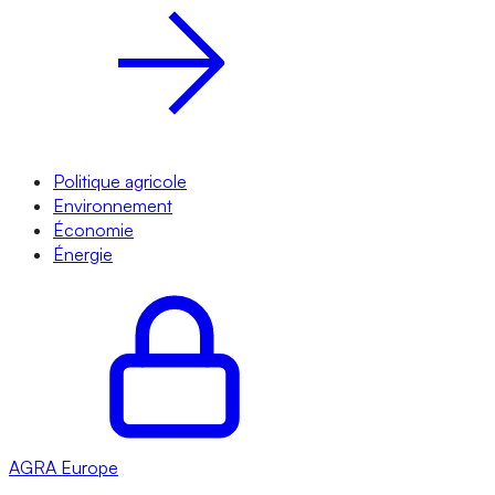
Politique agricole
Environnement
Économie
Énergie
AGRA
Europe