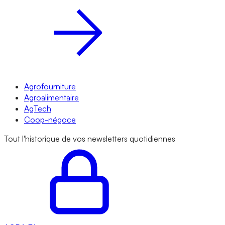
Agrofourniture
Agroalimentaire
AgTech
Coop-négoce
Tout l'historique de vos newsletters quotidiennes