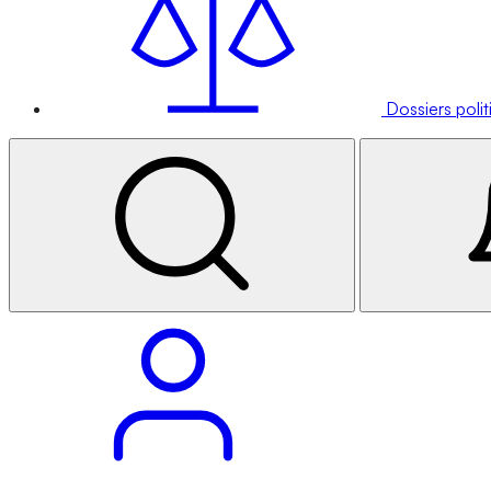
Dossiers poli