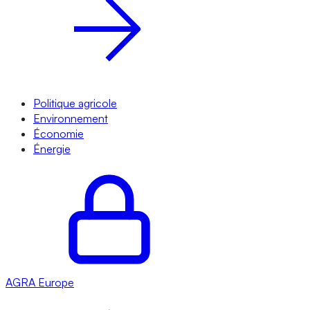
Politique agricole
Environnement
Économie
Énergie
AGRA
Europe