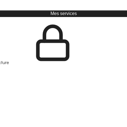
Mes services
cture