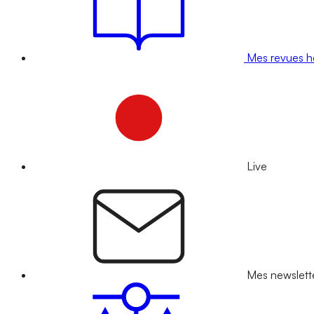
Mes revues 
Live
Mes newslett