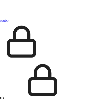
hebdo
ers