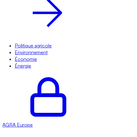
Politique agricole
Environnement
Économie
Énergie
AGRA
Europe