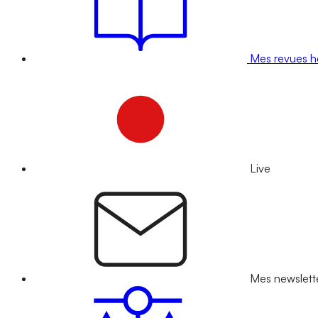
Mes revues 
Live
Mes newslett