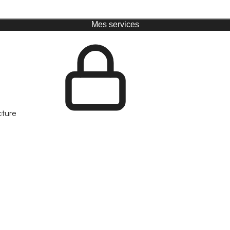
Mes services
cture