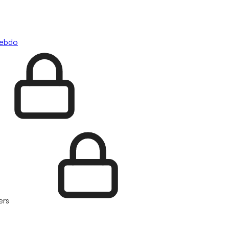
hebdo
ers