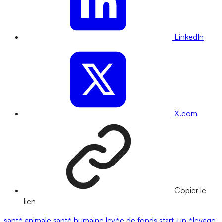
LinkedIn
X.com
Copier le
lien
santé animale
santé humaine
levée de fonds
start-up
élevage