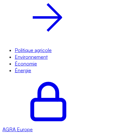
Politique agricole
Environnement
Économie
Énergie
AGRA
Europe