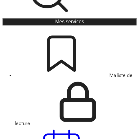
Mes services
Ma liste de
lecture