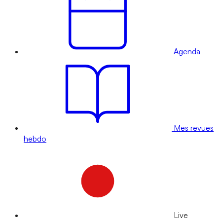
Agenda
Mes revues
hebdo
Live