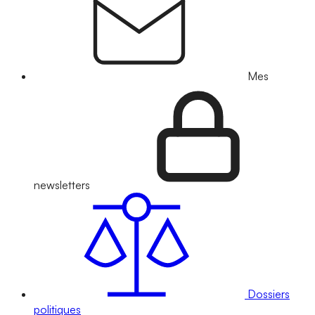
Mes
newsletters
Dossiers
politiques