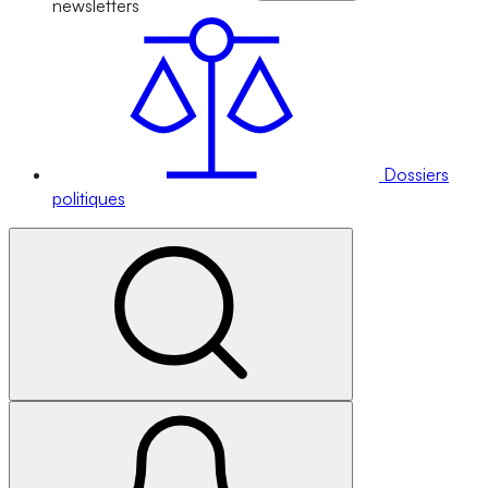
newsletters
Dossiers
politiques