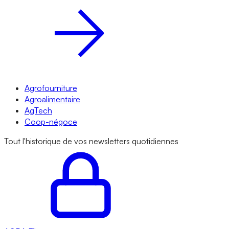
Agrofourniture
Agroalimentaire
AgTech
Coop-négoce
Tout l'historique de vos newsletters quotidiennes