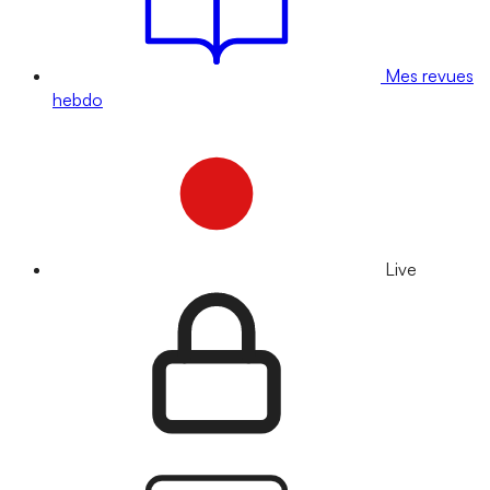
Mes revues
hebdo
Live