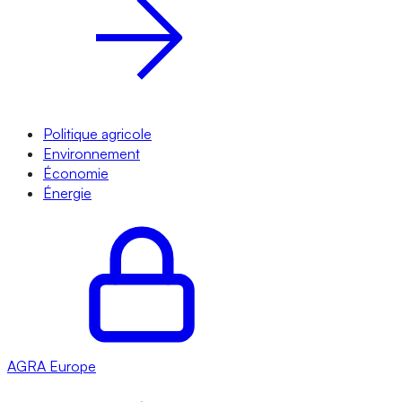
Politique agricole
Environnement
Économie
Énergie
AGRA
Europe