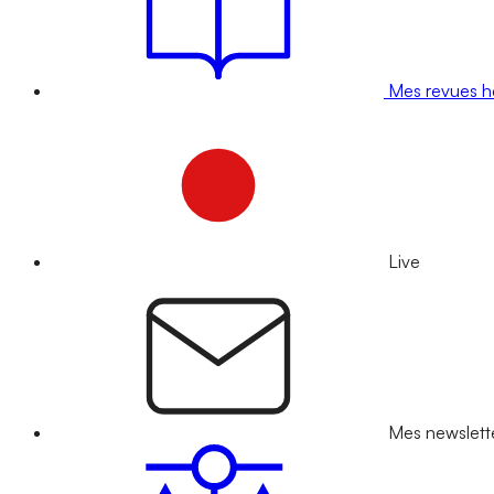
Mes revues 
Live
Mes newslett