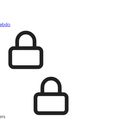
hebdo
ers