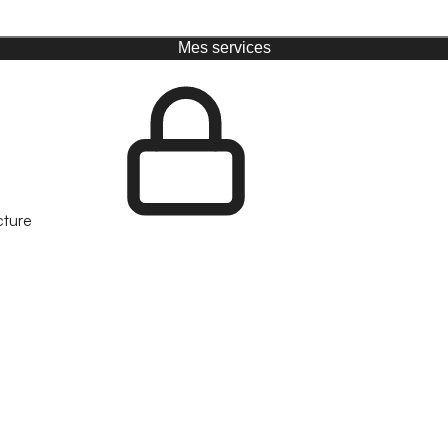
Mes services
cture