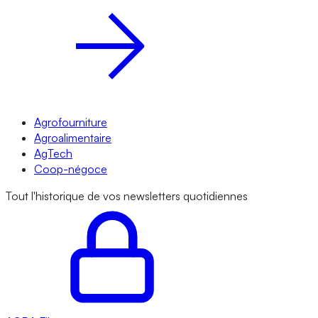
Agrofourniture
Agroalimentaire
AgTech
Coop-négoce
Tout l'historique de vos newsletters quotidiennes