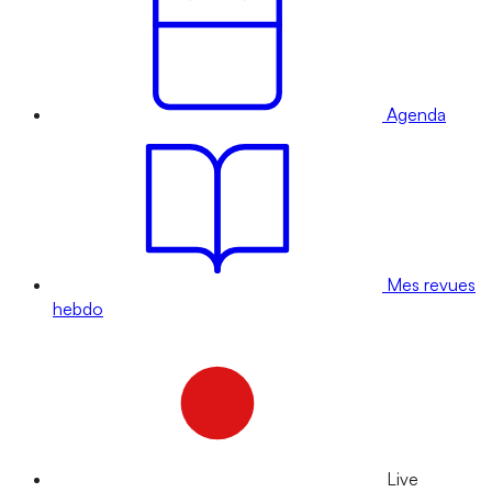
Agenda
Mes revues
hebdo
Live