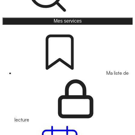
Mes services
Ma liste de
lecture