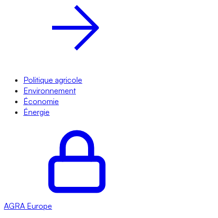
Politique agricole
Environnement
Économie
Énergie
AGRA
Europe