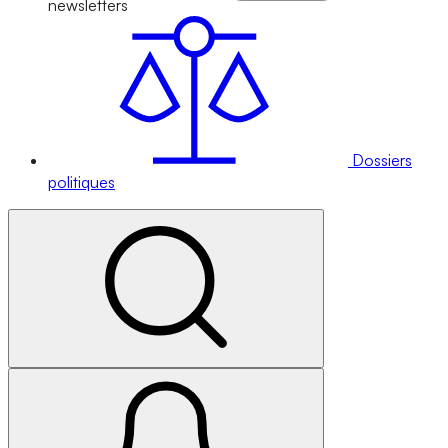
newsletters
Dossiers
politiques