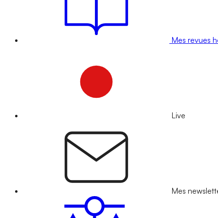
Mes revues 
Live
Mes newslett