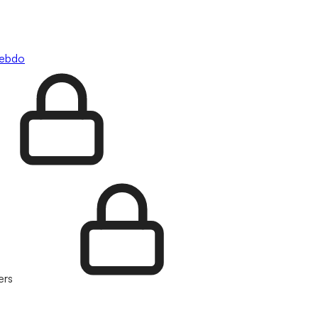
hebdo
ers