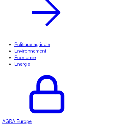
Politique agricole
Environnement
Économie
Énergie
AGRA
Europe