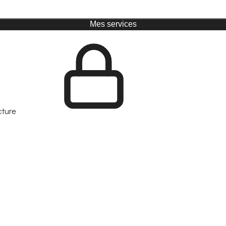
Mes services
cture