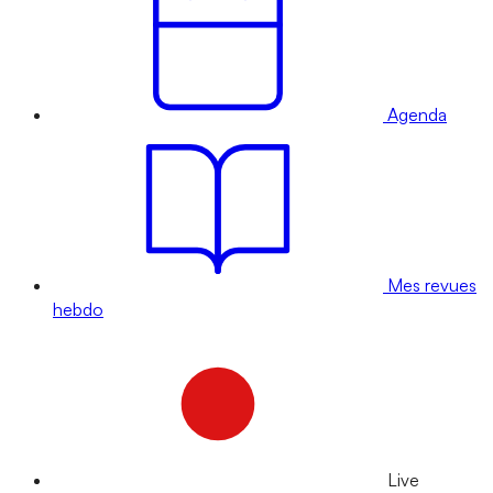
Agenda
Mes revues
hebdo
Live