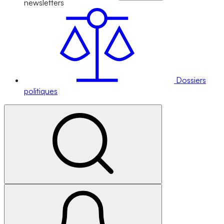
newsletters
Dossiers
politiques