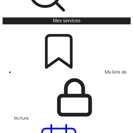
Mes services
Ma liste de
lecture