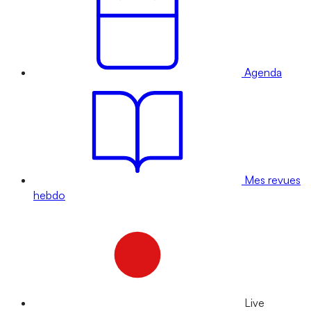
Agenda
Mes revues
hebdo
Live