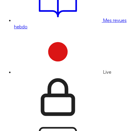
Mes revues
hebdo
Live