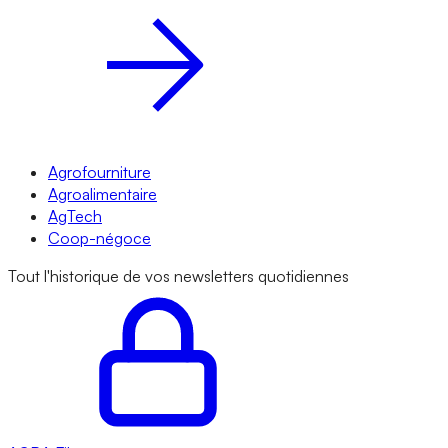
Agrofourniture
Agroalimentaire
AgTech
Coop-négoce
Tout l'historique de vos newsletters quotidiennes