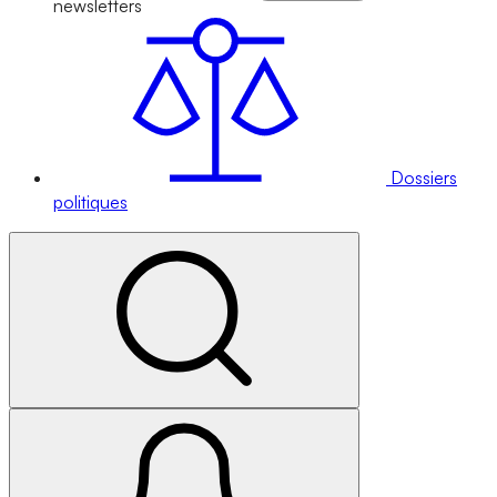
newsletters
Dossiers
politiques