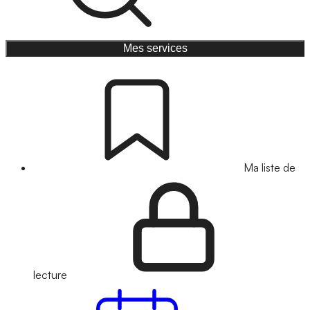
Mes services
Ma liste de
lecture