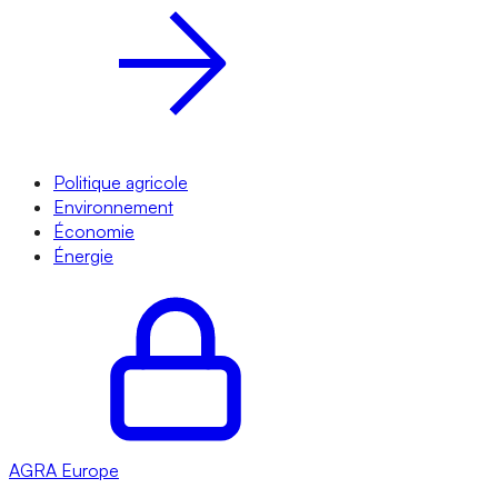
Politique agricole
Environnement
Économie
Énergie
AGRA
Europe