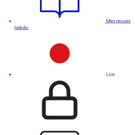
Mes revues
hebdo
Live