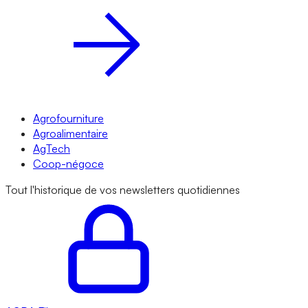
Agrofourniture
Agroalimentaire
AgTech
Coop-négoce
Tout l'historique de vos newsletters quotidiennes