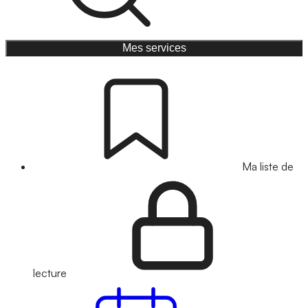
Mes services
Ma liste de
lecture