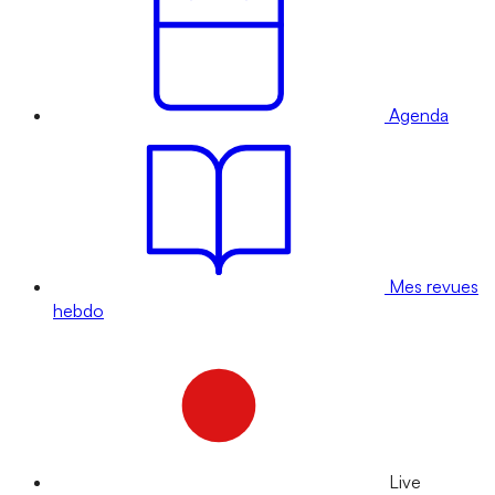
Agenda
Mes revues
hebdo
Live