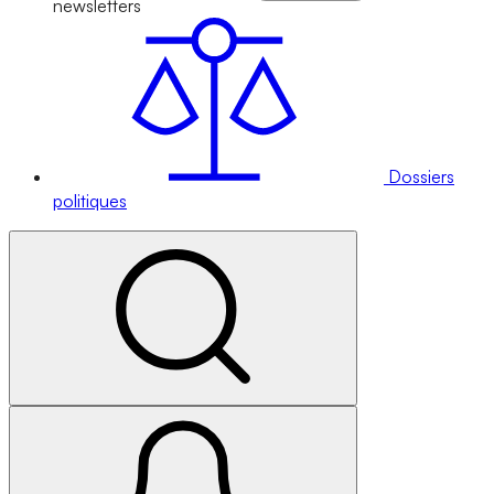
newsletters
Dossiers
politiques