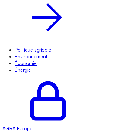
Politique agricole
Environnement
Économie
Énergie
AGRA
Europe