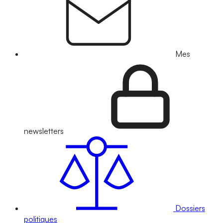
Mes
newsletters
Dossiers
politiques