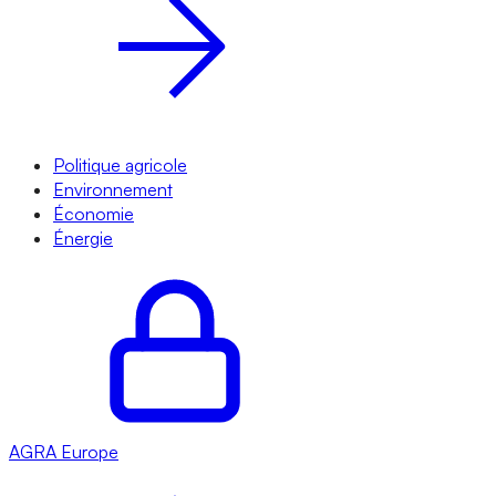
Politique agricole
Environnement
Économie
Énergie
AGRA
Europe