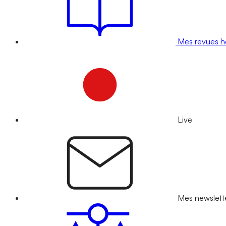
Mes revues 
Live
Mes newslett