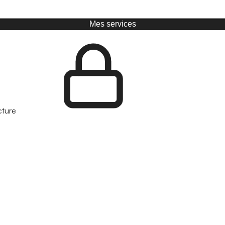
Mes services
cture