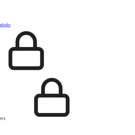
hebdo
ers