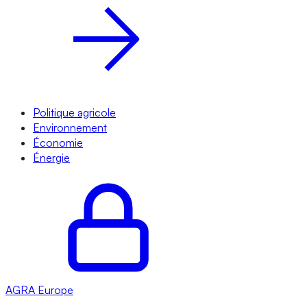
Politique agricole
Environnement
Économie
Énergie
AGRA
Europe