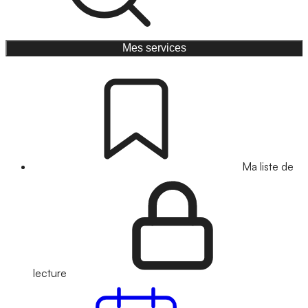
Mes services
Ma liste de
lecture