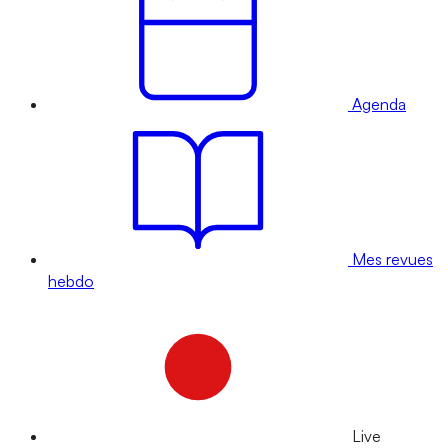
Agenda
Mes revues
hebdo
Live