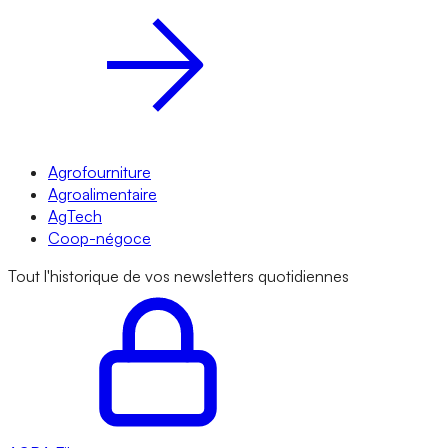
Agrofourniture
Agroalimentaire
AgTech
Coop-négoce
Tout l'historique de vos newsletters quotidiennes