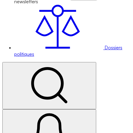
newsletters
Dossiers
politiques