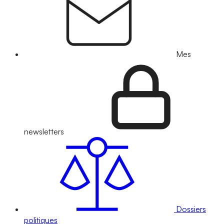
Mes
newsletters
Dossiers
politiques