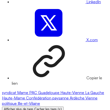
LinkedIn
X.com
Copier le
lien
syndicat
Marne
PAC
Guadeloupe
Haute-Vienne
La Gauche
Haute-Marne
Confédération paysanne
Ardèche
Vienne
politique
Ille-et-Vilaine
Afficher plus de tags
Cacher les tags
(
+
)