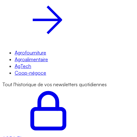
Agrofourniture
Agroalimentaire
AgTech
Coop-négoce
Tout l'historique de vos newsletters quotidiennes