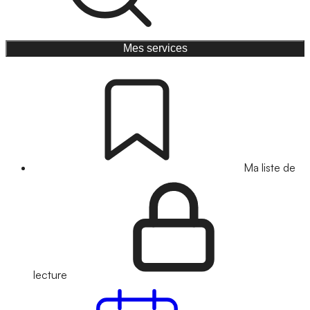
Mes services
Ma liste de
lecture