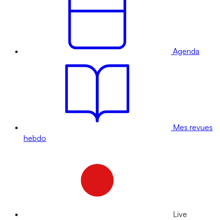
Agenda
Mes revues
hebdo
Live