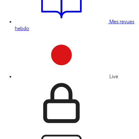
Mes revues
hebdo
Live