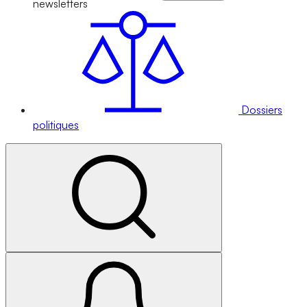
newsletters
Dossiers
politiques