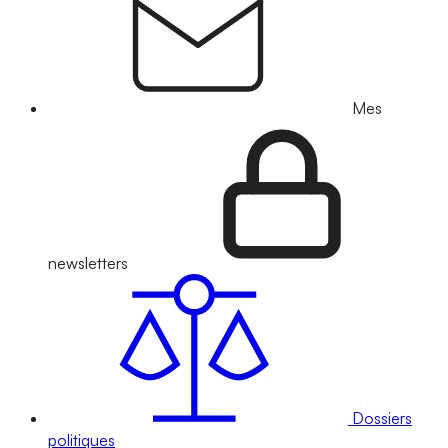
Mes
newsletters
Dossiers
politiques