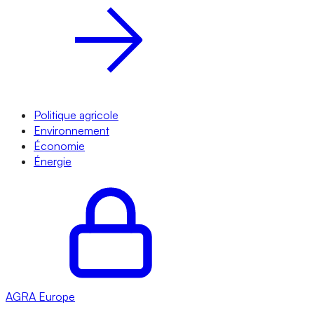
Politique agricole
Environnement
Économie
Énergie
AGRA
Europe