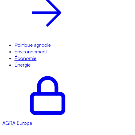
Politique agricole
Environnement
Économie
Énergie
AGRA
Europe