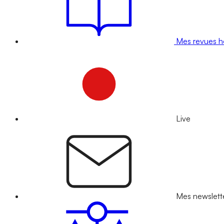
Mes revues 
Live
Mes newslett