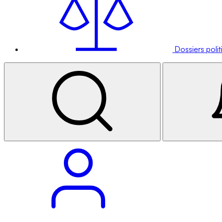
Dossiers poli