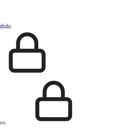
hebdo
ers