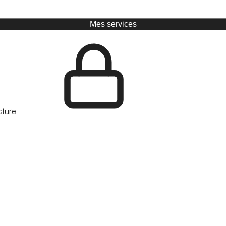
Mes services
cture