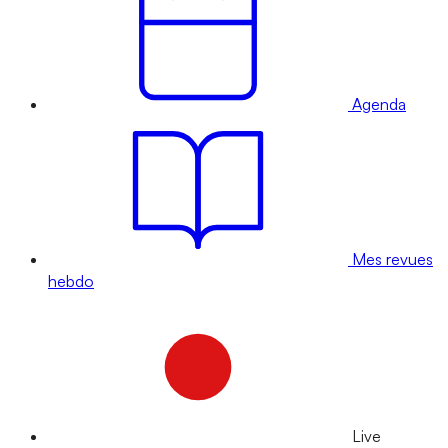
Agenda
Mes revues
hebdo
Live