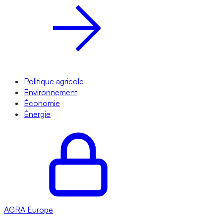
Politique agricole
Environnement
Économie
Énergie
AGRA
Europe