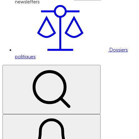
newsletters
Dossiers
politiques