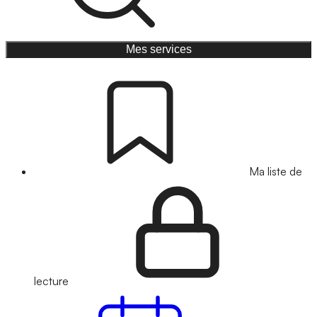
Mes services
Ma liste de
lecture