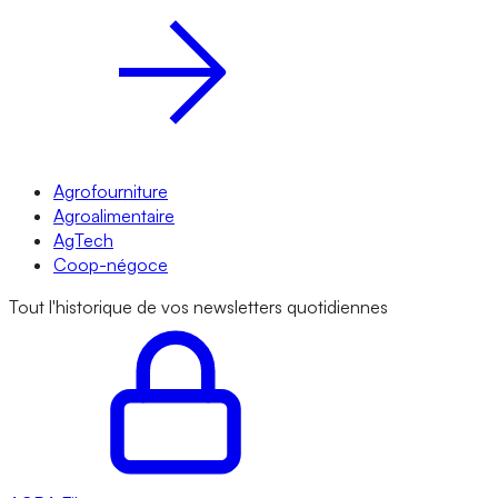
Agrofourniture
Agroalimentaire
AgTech
Coop-négoce
Tout l'historique de vos newsletters quotidiennes