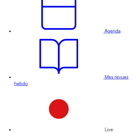
Agenda
Mes revues
hebdo
Live