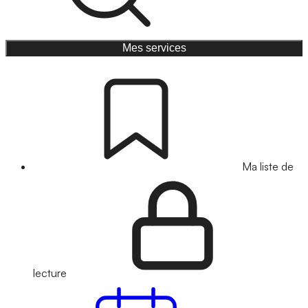
Mes services
Ma liste de
lecture