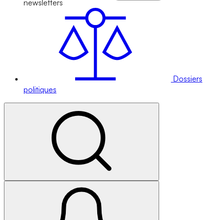
newsletters
Dossiers
politiques