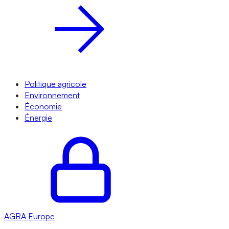
Politique agricole
Environnement
Économie
Énergie
AGRA
Europe