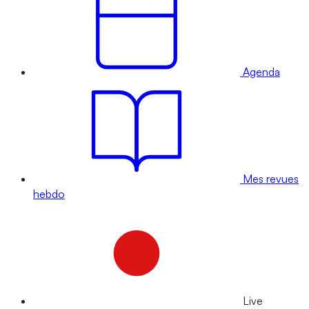
Agenda
Mes revues
hebdo
Live