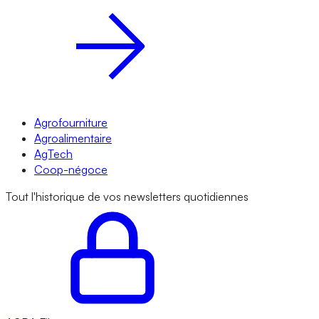
Agrofourniture
Agroalimentaire
AgTech
Coop-négoce
Tout l'historique de vos newsletters quotidiennes