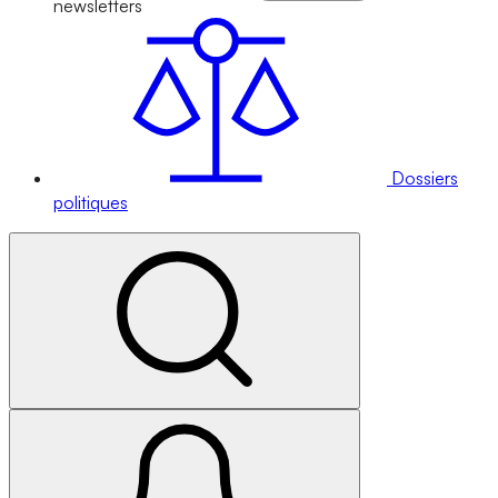
newsletters
Dossiers
politiques