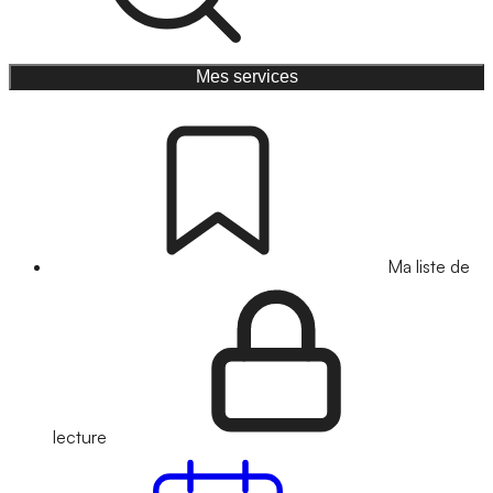
Mes services
Ma liste de
lecture