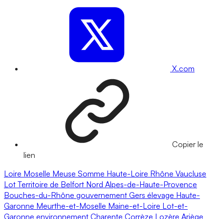
X.com
Copier le
lien
Loire
Moselle
Meuse
Somme
Haute-Loire
Rhône
Vaucluse
Lot
Territoire de Belfort
Nord
Alpes-de-Haute-Provence
Bouches-du-Rhône
gouvernement
Gers
élevage
Haute-
Garonne
Meurthe-et-Moselle
Maine-et-Loire
Lot-et-
Garonne
environnement
Charente
Corrèze
Lozère
Ariège